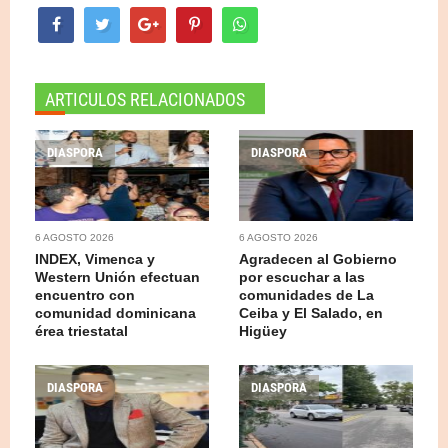
ARTICULOS RELACIONADOS
DIASPORA
DIASPORA
6 AGOSTO 2026
6 AGOSTO 2026
INDEX, Vimenca y
Agradecen al Gobierno
Western Unión efectuan
por escuchar a las
encuentro con
comunidades de La
comunidad dominicana
Ceiba y El Salado, en
érea triestatal
Higüey
DIASPORA
DIASPORA