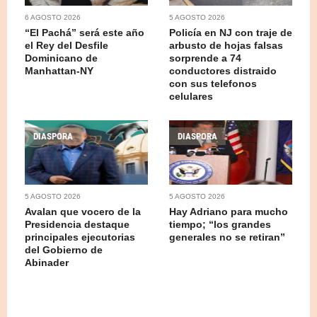
6 AGOSTO 2026
5 AGOSTO 2026
“El Pachá” será este año
Policía en NJ con traje de
el Rey del Desfile
arbusto de hojas falsas
Dominicano de
sorprende a 74
Manhattan-NY
conductores distraido
con sus telefonos
celulares
DIASPORA
DIASPORA
5 AGOSTO 2026
5 AGOSTO 2026
Avalan que vocero de la
Hay Adriano para mucho
Presidencia destaque
tiempo; “los grandes
principales ejecutorias
generales no se retiran”
del Gobierno de
Abinader