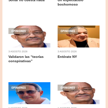
Soñar no cuesta nada
Un espectáculo
bochornoso
OPINIONES
OPINIONES
3 AGOSTO 2026
3 AGOSTO 2026
Validaron las “teorías
Entérate NY
conspirativas”
OPINIONES
OPINIONES