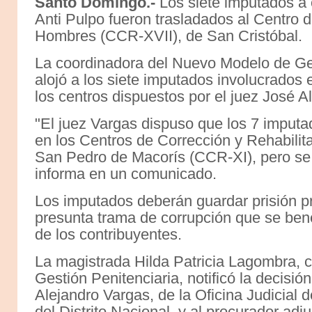
Santo Domingo.-
Los siete imputados a c
Anti Pulpo fueron trasladados al Centro 
Hombres (CCR-XVII), de San Cristóbal.
La coordinadora del Nuevo Modelo de Ges
alojó a los siete imputados involucrados e
los centros dispuestos por el juez José 
"El juez Vargas dispuso que los 7 imput
en los Centros de Corrección y Rehabili
San Pedro de Macorís (CCR-XI), pero se i
informa en un comunicado.
Los imputados deberán guardar prisión pr
presunta trama de corrupción que se bene
de los contribuyentes.
La magistrada Hilda Patricia Lagombra, 
Gestión Penitenciaria, notificó la decisió
Alejandro Vargas, de la Oficina Judicial
del Distrito Nacional, y al procurador adj