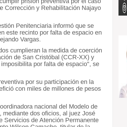
umplir prisión preventiva por el caso
de Corrección y Rehabilitación Najayo
tión Penitenciaria informó que se
n este recinto por falta de espacio en
Alejando Vargas.
ados cumplieran la medida de coerción
tación de San Cristóbal (CCR-XX) y
mposibilita por falta de espacio", se
eventiva por su participación en la
fició con miles de millones de pesos
coordinadora nacional del Modelo de
n, mediante dos oficios, al juez José
 de Servicios de Atención Permanente
unto Wilson Camacho, titular de la