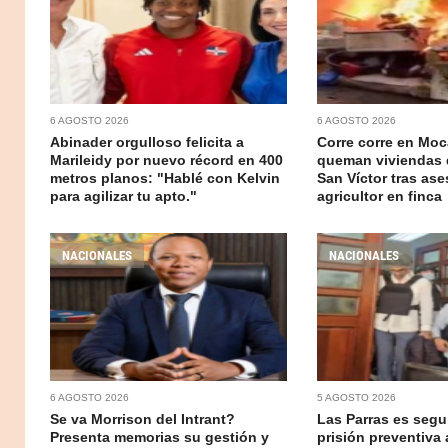
6 AGOSTO 2026
6 AGOSTO 2026
Abinader orgulloso felicita a
Corre corre en Moc
Marileidy por nuevo récord en 400
queman viviendas 
metros planos: "Hablé con Kelvin
San Víctor tras ase
para agilizar tu apto."
agricultor en finca
NACIONALES
NACIONALES
6 AGOSTO 2026
5 AGOSTO 2026
Se va Morrison del Intrant?
Las Parras es segur
Presenta memorias su gestión y
prisión preventiva 