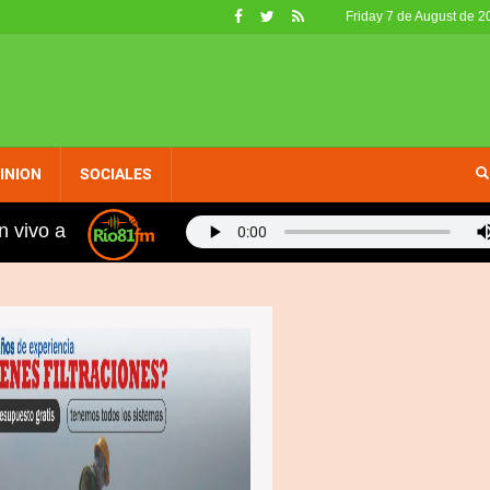
Friday 7 de August de 2
INION
SOCIALES
n vivo a
os, fueron retirados de circulación en EE. UU. por no ca