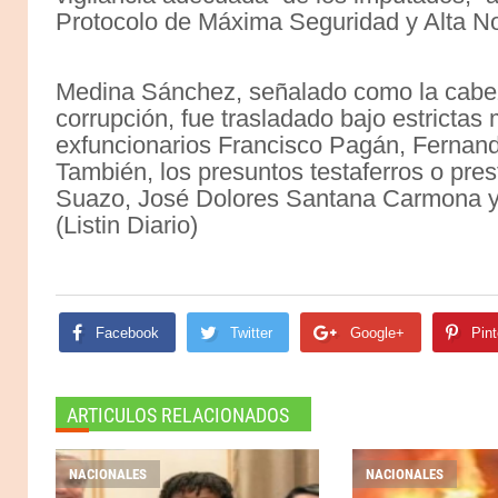
Protocolo de Máxima Segur
Medina Sánchez, señalado como la cabez
corrupción, fue trasladado bajo estrictas
exfuncionarios Francisco Pagán, Fernand
También, los presuntos testaferros o pre
Suazo, José Dolores Santana Carmona y
(Listin Diario)
Facebook
Twitter
Google+
Pint
ARTICULOS RELACIONADOS
NACIONALES
NACIONALES