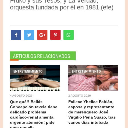
Fruko y sus Tesos, y La Verdad,
orquesta fundada por él en 1981.(efe)
ARTICULOS RELACIONADOS
ENTRETENIMIENTO
ENTRETENIMIENTO
4 AGOSTO 2026
2 AGOSTO 2026
Que qué!! Belkis
Fallece Ybelice Fabián,
Concepción revela tiene
esposa y representante
delicado problema
de merenguero José
cardíaco-renal amerita
Virgilio Peña Suazo, tras
urgente atención; pide
varios días intubada
oren por ella