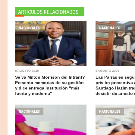
ARTICULOS RELACIONADOS
NACIONALES
NACIONALES
6 AGOSTO 2026
5 AGOSTO 2026
Se va Milton Morrison del Intrant?
Las Parras es segur
Presenta memorias de su gestión
prisión preventiva 
y dice entrega institución "más
Santiago Hazim tr
fuerte y moderna"
desistir de arresto 
NACIONALES
NACIONALES