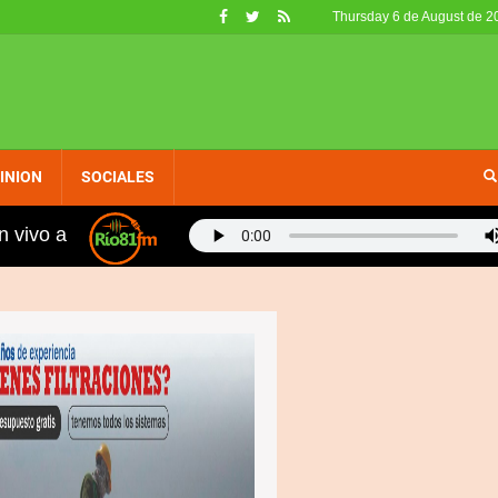
Thursday 6 de August de 2
INION
SOCIALES
n vivo a
inidad Sánchez denuncia apagones están provocando ser