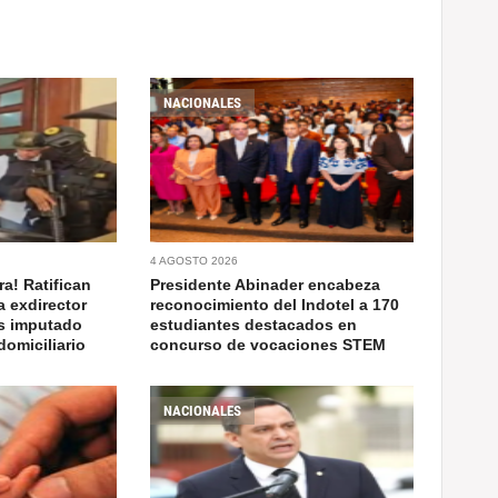
NACIONALES
4 AGOSTO 2026
a! Ratifican
Presidente Abinader encabeza
a exdirector
reconocimiento del Indotel a 170
as imputado
estudiantes destacados en
domiciliario
concurso de vocaciones STEM
NACIONALES