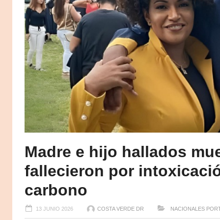
Madre e hijo hallados mue
fallecieron por intoxicac
carbono
13 JUNIO 2026
COSTA VERDE DR
NACIONALES
POR