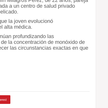
ín Milagros Pérez, de 22 años, pareja
dada a un centro de salud privado
elicado.
que la joven evolucionó
l alta médica.
núan profundizando las
n de la concentración de monóxido de
ecer las circunstancias exactas en que
erest