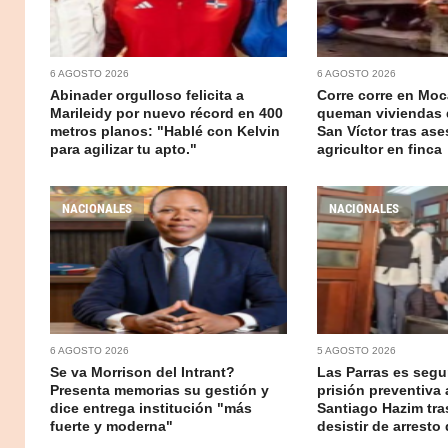
6 AGOSTO 2026
6 AGOSTO 2026
Abinader orgulloso felicita a
Corre corre en Moc
Marileidy por nuevo récord en 400
queman viviendas 
metros planos: "Hablé con Kelvin
San Víctor tras ase
para agilizar tu apto."
agricultor en finca
NACIONALES
NACIONALES
6 AGOSTO 2026
5 AGOSTO 2026
Se va Morrison del Intrant?
Las Parras es segur
Presenta memorias su gestión y
prisión preventiva 
dice entrega institución "más
Santiago Hazim tr
fuerte y moderna"
desistir de arresto 