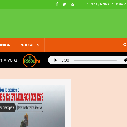
Thursday 6 de August de 2
INION
SOCIALES
n vivo a
n 400 metros planos: "Hablé con Kelvin para agilizar tu 