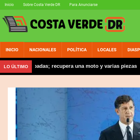
Inicio
Sobre Costa Verde DR
Para Anunciarse
INICIO
NACIONALES
POLÍTICA
LOCALES
DIAS
tas robadas; recupera una moto y varias piezas
Ab
LO ÚLTIMO