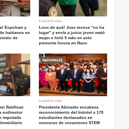
6 AGOSTO 2026
a! Expulsan y
Loco de qué! Juez revoca "no ha
de haitianos en
lugar" y envía a juicio joven mató
sinato de
mujer e hirió 5 más en acto
presunta locura en Naco
NACIONALES
4 AGOSTO 2026
a! Ratifican
Presidente Abinader encabeza
a exdirector
reconocimiento del Indotel a 170
as imputado
estudiantes destacados en
domiciliario
concurso de vocaciones STEM