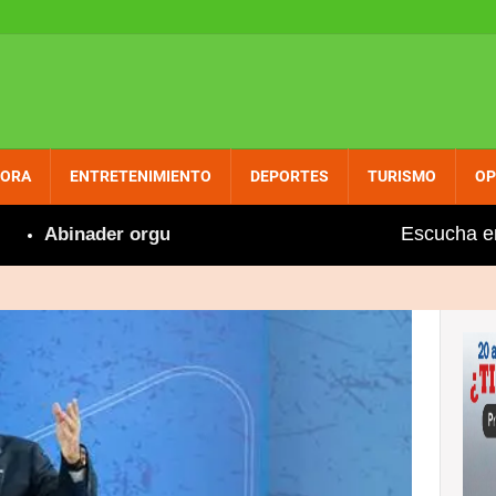
PORA
ENTRETENIMIENTO
DEPORTES
TURISMO
OP
Escucha e
inader orgulloso felicita a Marileidy por nuevo récord e