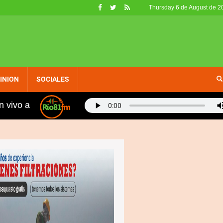
Thursday 6 de August de 2
INION
SOCIALES
n vivo a
ca y Western Unión efectuan encuentro con comunidad d