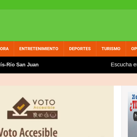
PORA
ENTRETENIMIENTO
DEPORTES
TURISMO
OP
Escucha e
 San Juan
Soñar no cuesta nada
INDEX, Vimen