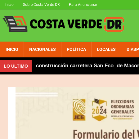
Inicio
Sobre Costa Verde DR
Para Anunciarse
INICIO
NACIONALES
POLÍTICA
LOCALES
DIAS
anza en construcción carretera San Fco. de Macorís-Río
LO ÚLTIMO