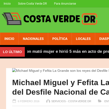
Inicio
Sobre Costa Verde DR
Para Anunciarse
INICIO
NACIONALES
POLÍTICA
LOCALES
DIAS
uicio a joven mató mujer e hirió 5 más en acto de presu
LO ÚLTIMO
Michael Miguel y Fefita L
del Desfile Nacional de C
6 FEBRERO 2016
SERVICIOS - COSTA VERDE DR
ENT