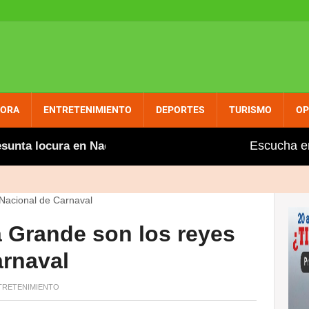
PORA
ENTRETENIMIENTO
DEPORTES
TURISMO
OP
Escucha e
nta locura en Naco
UASD Centro Nagua y Ministerio 
a Grande son los reyes
arnaval
RETENIMIENTO