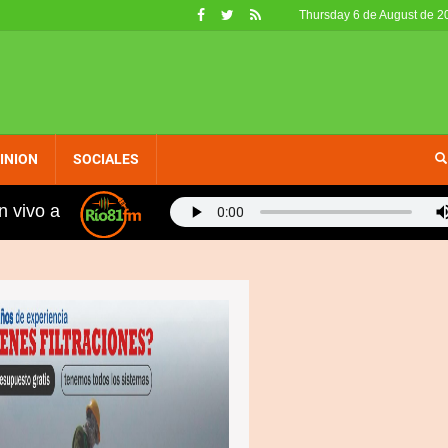
Thursday 6 de August de 2
INION
SOCIALES
n vivo a
de la Juventud coordinan Feria de Emprendimiento y ava