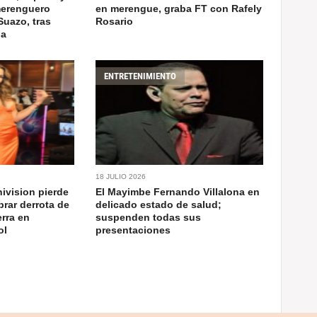
merenguero
en merengue, graba FT con Rafely
Suazo, tras
Rosario
da
ENTRETENIMIENTO
18 JULIO 2026
ivision pierde
El Mayimbe Fernando Villalona en
brar derrota de
delicado estado de salud;
erra en
suspenden todas sus
ol
presentaciones