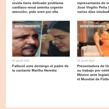
revela tiene delicado problema
representante de 
cardíaco-renal amerita urgente
José Virgilio Peña 
atención; pide oren por ella
varios días intuba
ENTRETENIMIENTO
ENTRETENIMIENTO
26 JULIO 2026
23 JULIO 2026
Falleció este domingo el padre de
Presentadora de Un
la cantante Martha Heredia
su trabajo por cele
México ante Inglat
el Mundial de Fútb