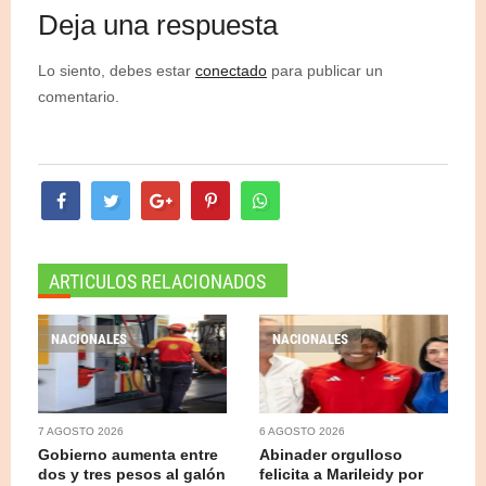
Deja una respuesta
Lo siento, debes estar
conectado
para publicar un
comentario.
ARTICULOS RELACIONADOS
NACIONALES
NACIONALES
7 AGOSTO 2026
6 AGOSTO 2026
Gobierno aumenta entre
Abinader orgulloso
dos y tres pesos al galón
felicita a Marileidy por