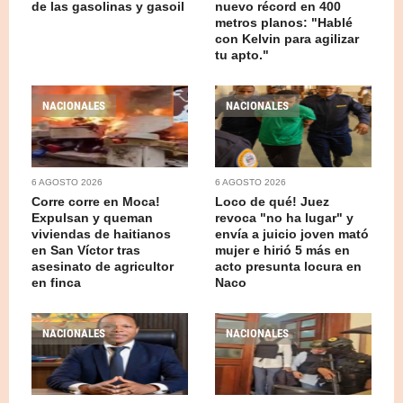
de las gasolinas y gasoil
nuevo récord en 400
metros planos: "Hablé
con Kelvin para agilizar
tu apto."
NACIONALES
NACIONALES
6 AGOSTO 2026
6 AGOSTO 2026
Corre corre en Moca!
Loco de qué! Juez
Expulsan y queman
revoca "no ha lugar" y
viviendas de haitianos
envía a juicio joven mató
en San Víctor tras
mujer e hirió 5 más en
asesinato de agricultor
acto presunta locura en
en finca
Naco
NACIONALES
NACIONALES