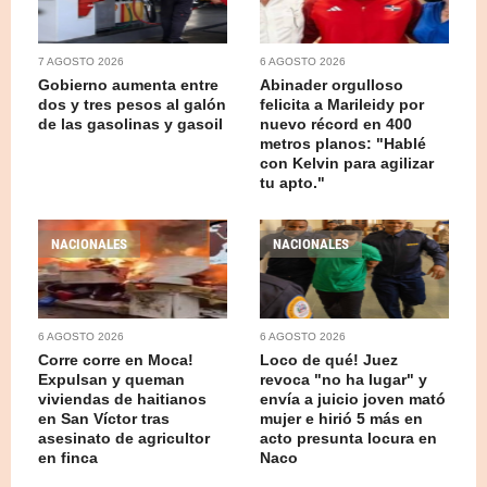
7 AGOSTO 2026
6 AGOSTO 2026
Gobierno aumenta entre
Abinader orgulloso
dos y tres pesos al galón
felicita a Marileidy por
de las gasolinas y gasoil
nuevo récord en 400
metros planos: "Hablé
con Kelvin para agilizar
tu apto."
NACIONALES
NACIONALES
6 AGOSTO 2026
6 AGOSTO 2026
Corre corre en Moca!
Loco de qué! Juez
Expulsan y queman
revoca "no ha lugar" y
viviendas de haitianos
envía a juicio joven mató
en San Víctor tras
mujer e hirió 5 más en
asesinato de agricultor
acto presunta locura en
en finca
Naco