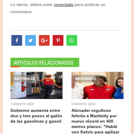
Lo siento, debes estar
conectado
para publicar un
comentario.
ARTICULOS RELACIONADOS
NACIONALES
NACIONALES
7 AGOSTO 2026
6 AGOSTO 2026
Gobierno aumenta entre
Abinader orgulloso
dos y tres pesos al galón
felicita a Marileidy por
de las gasolinas y gasoil
nuevo récord en 400
metros planos: "Hablé
con Kelvin para agilizar