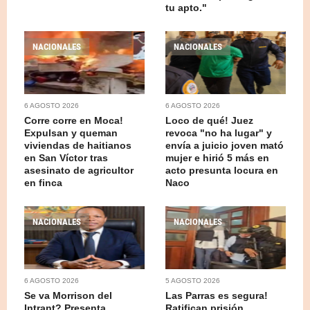
tu apto."
NACIONALES
NACIONALES
6 AGOSTO 2026
6 AGOSTO 2026
Corre corre en Moca!
Loco de qué! Juez
Expulsan y queman
revoca "no ha lugar" y
viviendas de haitianos
envía a juicio joven mató
en San Víctor tras
mujer e hirió 5 más en
asesinato de agricultor
acto presunta locura en
en finca
Naco
NACIONALES
NACIONALES
6 AGOSTO 2026
5 AGOSTO 2026
Se va Morrison del
Las Parras es segura!
Intrant? Presenta
Ratifican prisión