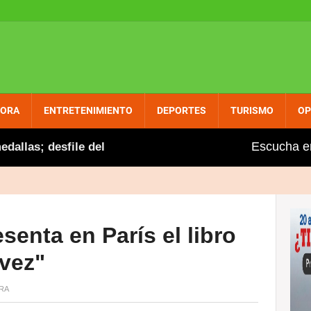
PORA
ENTRETENIMIENTO
DEPORTES
TURISMO
OP
Escucha e
s; desfile del triunfo este domingo hasta el malecón
senta en París el libro
 vez"
RA