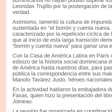
dominicanos no hayan podido superar los 
Leonidas Trujillo por la postergación de 
verdad.
Asimismo, lamentó la cultura de impunida
sustentada en "el borrón y cuenta nueva. "
caracterizado por la repetición cíclica d
que al inicio de esta larga transición dem
“borrón y cuenta nueva” para ganar una e
Con la Casa de América Latina en París c
esbozo de la historia social dominicana 
de América hasta nuestros días, para pas
pública la correspondencia entre sus ma
Manolo Tavárez Justo, héroes nacionales
En la actividad hablaron la embajadora d
Faxas, quien hizo la presentación del lib
Joineau.
La reunión fue organizada en coordinació