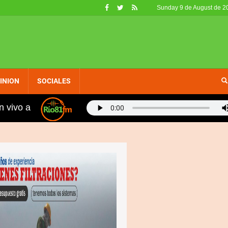
Sunday 9 de August de 2
INION
SOCIALES
n vivo a
La impugnación jurisdiccional de los reglamentos