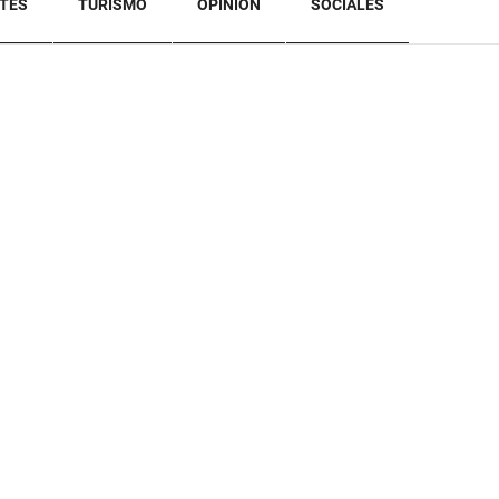
TES
TURISMO
OPINION
SOCIALES
BACK TO TOP