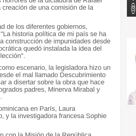
horrores de la dictadura de Rafael
la creación de una comisión de la
d de los diferentes gobiernos,
La historia política de mi país se ha
e la construcción de impunidades desde
ocrática quedó instalada la idea del
lección".
omo escenario, la legisladora hizo un
desde el mal llamado Descubrimiento
ar a disertar sobre la obra que hace
logrados padres, Minerva Mirabal y
.
ominicana en París, Laura
ro, y la investigadora francesa Sophie
n con la Misión de la República