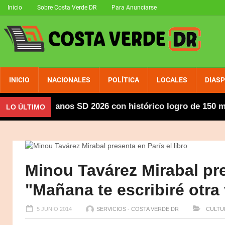
Inicio
Sobre Costa Verde DR
Para Anunciarse
INICIO
NACIONALES
POLÍTICA
LOCALES
DIAS
oamericanos SD 2026 con histórico logro de 150 medalla
LO ÚLTIMO
Minou Tavárez Mirabal pre
"Mañana te escribiré otra
5 JUNIO 2014
SERVICIOS - COSTA VERDE DR
CULTU