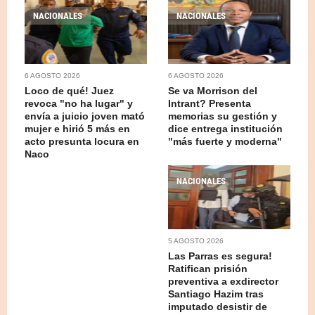
NACIONALES
NACIONALES
6 AGOSTO 2026
6 AGOSTO 2026
Loco de qué! Juez
Se va Morrison del
revoca "no ha lugar" y
Intrant? Presenta
envía a juicio joven mató
memorias su gestión y
mujer e hirió 5 más en
dice entrega institución
acto presunta locura en
"más fuerte y moderna"
Naco
NACIONALES
5 AGOSTO 2026
Las Parras es segura!
Ratifican prisión
preventiva a exdirector
Santiago Hazim tras
imputado desistir de