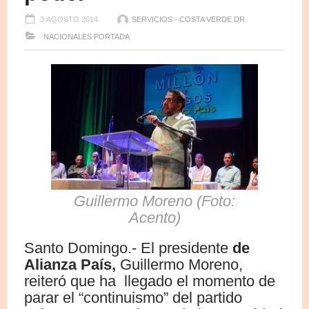
3 AGOSTO 2014
SERVICIOS - COSTA VERDE DR
NACIONALES
PORTADA
Guillermo Moreno (Foto:
Acento)
Santo Domingo.- El presidente
de
Alianza País,
Guillermo Moreno,
reiteró que ha llegado el momento de
parar el “continuismo” del partido