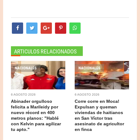
ARTICULOS RELACIONADOS
NACIONALES
NACIONALES
6 AGOSTO 2026
6 AGOSTO 2026
Abinader orgulloso
Corre corre en Moca!
felicita a Marileidy por
Expulsan y queman
nuevo récord en 400
viviendas de haitianos
metros planos: "Hablé
en San Víctor tras
con Kelvin para agilizar
asesinato de agricultor
tu apto."
en finca