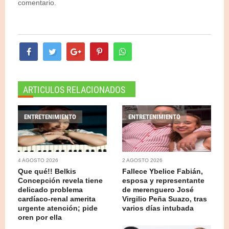
comentario.
ARTICULOS RELACIONADOS
ENTRETENIMIENTO
ENTRETENIMIENTO
4 AGOSTO 2026
2 AGOSTO 2026
Que qué!! Belkis
Fallece Ybelice Fabián,
Concepción revela tiene
esposa y representante
delicado problema
de merenguero José
cardíaco-renal amerita
Virgilio Peña Suazo, tras
urgente atención; pide
varios días intubada
oren por ella