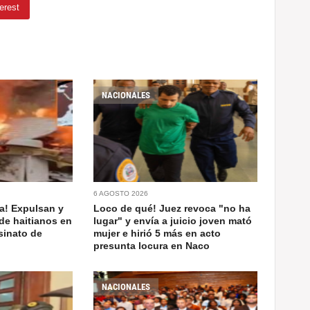
erest
NACIONALES
6 AGOSTO 2026
a! Expulsan y
Loco de qué! Juez revoca "no ha
de haitianos en
lugar" y envía a juicio joven mató
sinato de
mujer e hirió 5 más en acto
presunta locura en Naco
NACIONALES