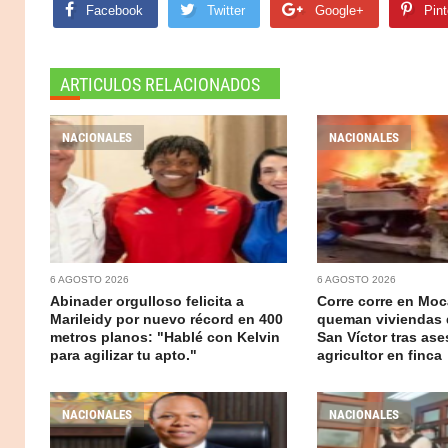
Facebook
Twitter
Google+
Pint
ARTICULOS RELACIONADOS
NACIONALES
NACIONALES
6 AGOSTO 2026
6 AGOSTO 2026
Abinader orgulloso felicita a
Corre corre en Moc
Marileidy por nuevo récord en 400
queman viviendas 
metros planos: "Hablé con Kelvin
San Víctor tras ase
para agilizar tu apto."
agricultor en finca
NACIONALES
NACIONALES