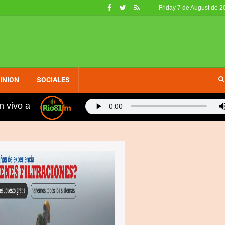
Friday 7 de August de 2
INION
SOCIALES
n vivo a
 fueron retirados de circulación en EE. UU. por no calif