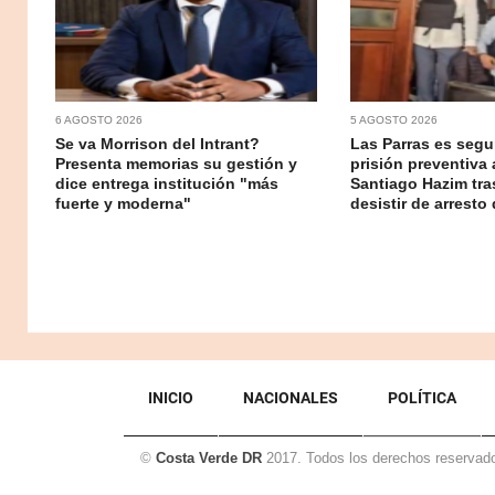
6 AGOSTO 2026
5 AGOSTO 2026
Se va Morrison del Intrant?
Las Parras es segur
Presenta memorias su gestión y
prisión preventiva 
dice entrega institución "más
Santiago Hazim tr
fuerte y moderna"
desistir de arresto 
INICIO
NACIONALES
POLÍTICA
©
Costa Verde DR
2017. Todos los derechos reservad