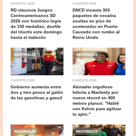
9 AGOSTO 2026
9 AGOSTO 2026
RD clausura Juegos
DNCD incauta 303
Centroamericanos SD
paquetes de cocaína
2026 con histórico logro
ocultas en piso de
de 150 medallas; desfile
contenedor en Puerto
del triunfo este domingo
Caucedo con rumbo al
hasta el malecón
Reino Unido
NACIONALES
NACIONALES
7 AGOSTO 2026
6 AGOSTO 2026
Gobierno aumenta entre
Abinader orgulloso
dos y tres pesos al galón
felicita a Marileidy por
de las gasolinas y gasoil
nuevo récord en 400
metros planos: "Hablé
con Kelvin para agilizar
tu apto."
NACIONALES
NACIONALES