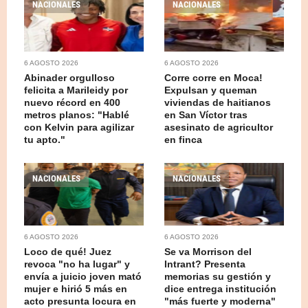
NACIONALES
NACIONALES
6 AGOSTO 2026
6 AGOSTO 2026
Abinader orgulloso
Corre corre en Moca!
felicita a Marileidy por
Expulsan y queman
nuevo récord en 400
viviendas de haitianos
metros planos: "Hablé
en San Víctor tras
con Kelvin para agilizar
asesinato de agricultor
tu apto."
en finca
NACIONALES
NACIONALES
6 AGOSTO 2026
6 AGOSTO 2026
Loco de qué! Juez
Se va Morrison del
revoca "no ha lugar" y
Intrant? Presenta
envía a juicio joven mató
memorias su gestión y
mujer e hirió 5 más en
dice entrega institución
acto presunta locura en
"más fuerte y moderna"