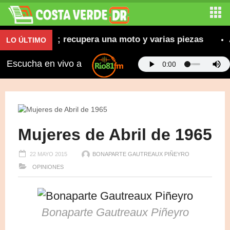
as robadas; recupera una moto y varias piezas
Abi
LO ÚLTIMO
Escucha en vivo a
Mujeres de Abril de 1965
22 MAYO 2015
BONAPARTE GAUTREAUX PIÑEYRO
OPINIONES
Bonaparte Gautreaux Piñeyro