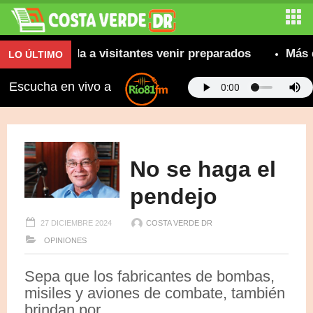
e recomienda a visitantes venir preparados
Más de 
LO ÚLTIMO
Escucha en vivo a
No se haga el
pendejo
27 DICIEMBRE 2024
COSTA VERDE DR
OPINIONES
Sepa que los fabricantes de bombas,
misiles y aviones de combate, también
brindan por