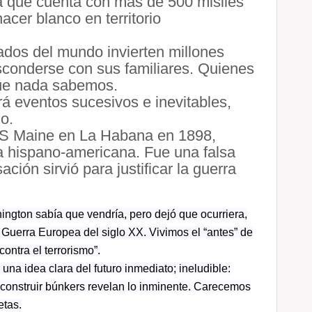
ra que cuenta con más de 500 misiles
acer blanco en territorio
ados del mundo invierten millones
conderse con sus familiares. Quienes
ue nada sabemos.
á eventos sucesivos e inevitables,
o.
SS Maine en La Habana en 1898,
a hispano-americana. Fue una falsa
ión sirvió para justificar la guerra
ngton sabía que vendría, pero dejó que ocurriera,
 Guerra Europea del siglo XX. Vivimos el “antes” de
contra el terrorismo”.
na idea clara del futuro inmediato; ineludible:
 y construir búnkers revelan lo inminente. Carecemos
etas.