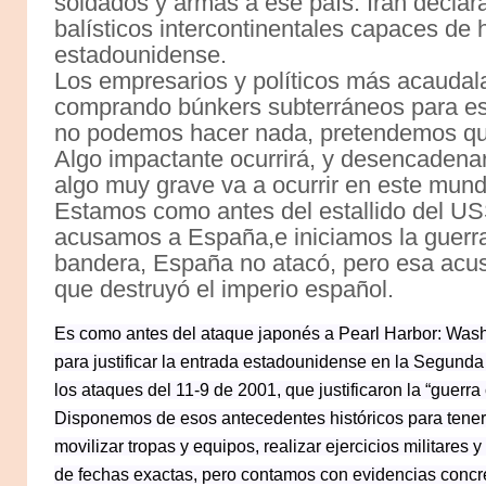
soldados y armas a ese país. Irán decla
balísticos intercontinentales capaces de h
estadounidense.
Los empresarios y políticos más acaudal
comprando búnkers subterráneos para es
no podemos hacer nada, pretendemos q
Algo impactante ocurrirá, y desencadenar
algo muy grave va a ocurrir en este mund
Estamos como antes del estallido del U
acusamos a España,e iniciamos la guerr
bandera, España no atacó, pero esa acusac
que destruyó el imperio español.
Es como antes del ataque japonés a Pearl Harbor: Washi
para justificar la entrada estadounidense en la Segunda
los ataques del 11-9 de 2001, que justificaron la “guerra 
Disponemos de esos antecedentes históricos para tener u
movilizar tropas y equipos, realizar ejercicios militares
de fechas exactas, pero contamos con evidencias concr