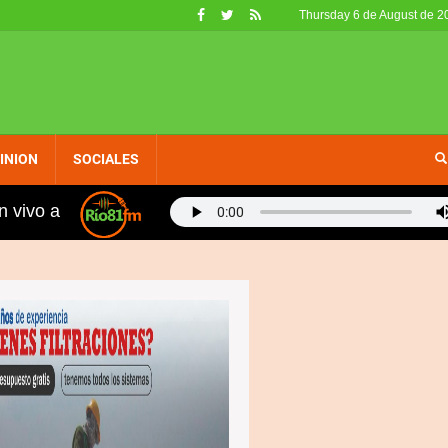
Thursday 6 de August de 2
INION
SOCIALES
n vivo a
idad Sánchez denuncia apagones están provocando seria