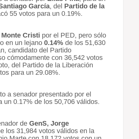
Santiago García
, del
Partido de la
có 55 votos para un 0.19%.
e
Monte Cristi
por el PED, pero sólo
o en un lejano
0.14%
de los 51,630
n, candidato del Partido
so cómodamente con 36,542 votos
o, del Partido de la Liberación
otos para un 29.08%.
o a senador presentado por el
 un 0.17% de los 50,706 válidos.
senador de
GenS,
Jorge
 los 31,984 votos válidos en la
nio Marte con 18,172 votos con un