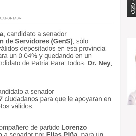
ICA
PORTADA
va
, candidato a senador
n de Servidores (GenS)
, sólo
válidos depositados en esa provincia
para un 0.04% y quedando en un
andidato de Patria Para Todos,
Dr. Ney
,
andidato a senador
7
ciudadanos para que le apoyaran en
tos válidos.
compañero de partido
Lorenzo
o a senador por
Elías Piña
, para un