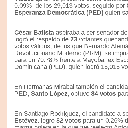
0.09% de los 29,013 votos, seguido por
Esperanza Democrática (PED)
quien sa
César Batista
aspiraba a ser senador d
logró el respaldo de
73
votantes quedand
votos válidos, de los que Bernardo Alemá
Revolucionario Moderno (PRM), se impu
para un 70.78% frente a Mayobanex Escot
Dominicana (PLD), quien logró 15,015 v
En Hermanas Mirabal también el candidat
PED,
Santo López
, obtuvo
84 votos
para
En Santiago Rodríguez, el candidato a 
Estévez,
logró
82 votos
para un 0.26% de
misma boleta en la que fue reelecto Anto