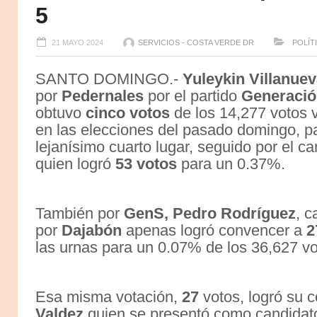
5
21 MAYO 2024
SERVICIOS - COSTA VERDE DR
POLÍT
SANTO DOMINGO.-
Yuleykin Villanue
por
Pedernales
por el partido
Generació
obtuvo
cinco votos
de los 14,277 votos 
en las elecciones del pasado domingo, 
lejanísimo cuarto lugar, seguido por el c
quien logró
53 votos
para un 0.37%.
También por
GenS,
Pedro Rodríguez
, c
por
Dajabón
apenas logró convencer a
2
las urnas para un 0.07% de los 36,627 vo
Esa misma votación,
27
votos, logró su 
Valdez
quien se presentó como candidat