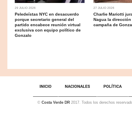
29 JULIO 2026
27 JULIO 2026
Peledeístas NYC en desacuerdo
Charlie Mariotti ju
porque secretario general del
Nagua la dirección
partido encabece reunión virtual
campaña de Gonzal
exclusiva con equipo político de
Gonzalo
INICIO
NACIONALES
POLÍTICA
©
Costa Verde DR
2017. Todos los derechos reservad