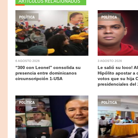
ARTICULOS RELACIONADOS
POLÍTICA
POLÍTICA
6 AGOSTO 2026
3 AGOSTO 2026
“300 con Leonel” consolida su
Le salió su loco! A
presencia entre dominicanos
Hipólito apostar a
circunscripción 1-USA
votos que su hija 
presidenciales del
POLÍTICA
POLÍTICA