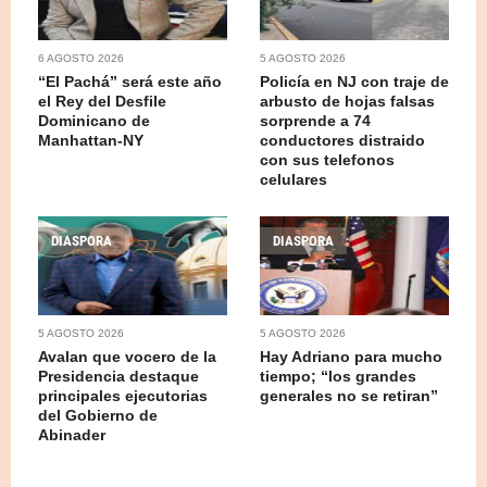
6 AGOSTO 2026
5 AGOSTO 2026
“El Pachá” será este año
Policía en NJ con traje de
el Rey del Desfile
arbusto de hojas falsas
Dominicano de
sorprende a 74
Manhattan-NY
conductores distraido
con sus telefonos
celulares
DIASPORA
DIASPORA
5 AGOSTO 2026
5 AGOSTO 2026
Avalan que vocero de la
Hay Adriano para mucho
Presidencia destaque
tiempo; “los grandes
principales ejecutorias
generales no se retiran”
del Gobierno de
Abinader