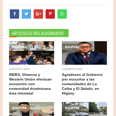
ARTICULOS RELACIONADOS
DIASPORA
DIASPORA
6 AGOSTO 2026
6 AGOSTO 2026
INDEX, Vimenca y
Agradecen al Gobierno
Western Unión efectuan
por escuchar a las
encuentro con
comunidades de La
comunidad dominicana
Ceiba y El Salado, en
érea triestatal
Higüey
DIASPORA
DIASPORA