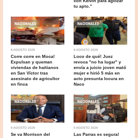
con Kelvin para agilizar
tu apto."
NACIONALES
NACIONALES
6 AGOSTO 2026
6 AGOSTO 2026
Corre corre en Moca!
Loco de qué! Juez
Expulsan y queman
revoca "no ha lugar" y
viviendas de haitianos
envía a juicio joven mató
en San Víctor tras
mujer e hirió 5 más en
asesinato de agricultor
acto presunta locura en
en finca
Naco
NACIONALES
NACIONALES
6 AGOSTO 2026
5 AGOSTO 2026
Se va Morrison del
Las Parras es segura!