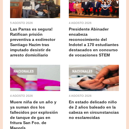
5 AGOSTO 2026
4 AGOSTO 2026
Las Parras es segura!
Presidente Abinader
Ratifican prisión
encabeza
preventiva a exdirector
reconocimiento del
Santiago Hazim tras
Indotel a 170 estudiantes
imputado desistir de
destacados en concurso
arresto domiciliario
de vocaciones STEM
NACIONALES
NACIONALES
4 AGOSTO 2026
4 AGOSTO 2026
Muere niña de un año y
En estado delicado niño
ya suman dos los
de 2 años baleado en la
fallecidos por explosión
cabeza en circunstancias
de tanque de gas en
no esclarecidas
fritura San Fco. de
Macorís