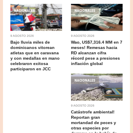
NACIONALES
NACIONALES
9 AGOSTO 2026
9 AGOSTO 2026
Bajo lluvia miles de
Wao, US$7,316.4 MM en 7
dominicanos vitorean
meses! Remesas hacia
atletas que en caravana
RD alcanzan cifra
y con medallas en mano
récord pese a presiones
celebraron exitosa
inflación global
participaron en JCC
NACIONALES
9 AGOSTO 2026
Catástrofe ambiental!
Reportan gran
mortandad de peces y
otras especies por