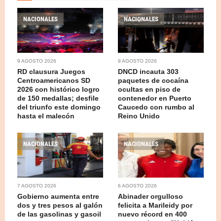
NACIONALES
NACIONALES
9 AGOSTO 2026
9 AGOSTO 2026
RD clausura Juegos
DNCD incauta 303
Centroamericanos SD
paquetes de cocaína
2026 con histórico logro
ocultas en piso de
de 150 medallas; desfile
contenedor en Puerto
del triunfo este domingo
Caucedo con rumbo al
hasta el malecón
Reino Unido
NACIONALES
NACIONALES
7 AGOSTO 2026
6 AGOSTO 2026
Gobierno aumenta entre
Abinader orgulloso
dos y tres pesos al galón
felicita a Marileidy por
de las gasolinas y gasoil
nuevo récord en 400