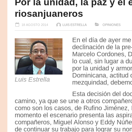
Por la unidad, la paz y el
riosanjuaneros
18 AGOSTO 2014
LUIS ESTRELLA
OPINIONES
En el día de ayer me 
declinación de la pre
Marcelo Cordones, Di
lo cual, sin lugar a 
por la unidad y armon
Dominicana, actitud 
Luis Estrella
mezquindad, debemos 
Esta decisión del do
camino, ya que se une a otros compañero
como son los casos, de Rufino Jiménez, 
momento el escenario presenta las aspira
compañeros, Miguel Alonso y Eddy Núñez,
de continuar su trabajo para lograr su n