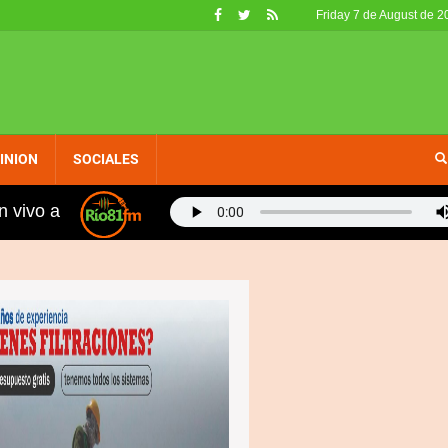
Friday 7 de August de 2
INION
SOCIALES
n vivo a
eron retirados de circulación en EE. UU. por no califica