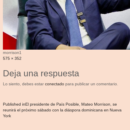
morrison1
Full
575 × 352
size
Deja una respuesta
Lo siento, debes estar
conectado
para publicar un comentario.
Navegación
Published in
El presidente de País Posible, Mateo Morrison, se
reunirá el próximo sábado con la diáspora dominicana en Nueva
de
York
entradas