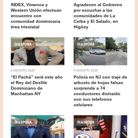
INDEX, Vimenca y
Agradecen al Gobierno
Western Unión efectuan
por escuchar a las
encuentro con
comunidades de La
comunidad dominicana
Ceiba y El Salado, en
érea triestatal
Higüey
DIASPORA
DIASPORA
6 AGOSTO 2026
5 AGOSTO 2026
“El Pachá” será este año
Policía en NJ con traje de
el Rey del Desfile
arbusto de hojas falsas
Dominicano de
sorprende a 74
Manhattan-NY
conductores distraido
con sus telefonos
celulares
DIASPORA
DIASPORA