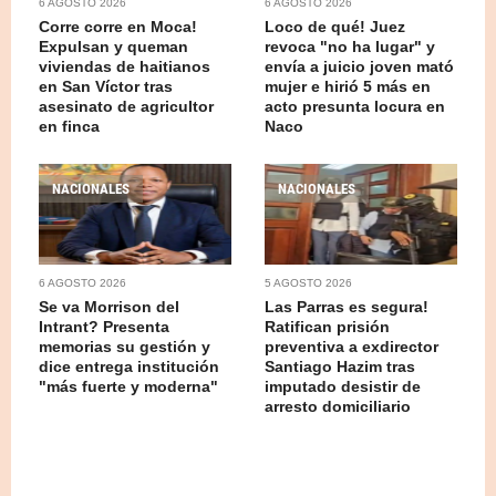
6 AGOSTO 2026
6 AGOSTO 2026
Corre corre en Moca!
Loco de qué! Juez
Expulsan y queman
revoca "no ha lugar" y
viviendas de haitianos
envía a juicio joven mató
en San Víctor tras
mujer e hirió 5 más en
asesinato de agricultor
acto presunta locura en
en finca
Naco
NACIONALES
NACIONALES
6 AGOSTO 2026
5 AGOSTO 2026
Se va Morrison del
Las Parras es segura!
Intrant? Presenta
Ratifican prisión
memorias su gestión y
preventiva a exdirector
dice entrega institución
Santiago Hazim tras
"más fuerte y moderna"
imputado desistir de
arresto domiciliario