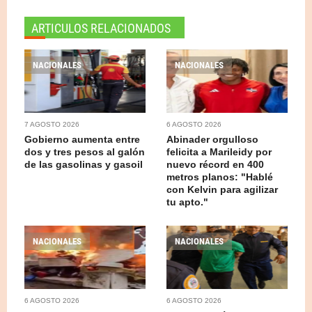
ARTICULOS RELACIONADOS
NACIONALES
NACIONALES
7 AGOSTO 2026
6 AGOSTO 2026
Gobierno aumenta entre
Abinader orgulloso
dos y tres pesos al galón
felicita a Marileidy por
de las gasolinas y gasoil
nuevo récord en 400
metros planos: "Hablé
con Kelvin para agilizar
tu apto."
NACIONALES
NACIONALES
6 AGOSTO 2026
6 AGOSTO 2026