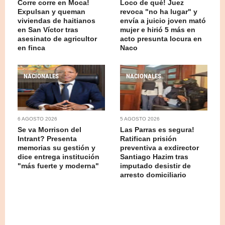
Corre corre en Moca!
Loco de qué! Juez
Expulsan y queman
revoca "no ha lugar" y
viviendas de haitianos
envía a juicio joven mató
en San Víctor tras
mujer e hirió 5 más en
asesinato de agricultor
acto presunta locura en
en finca
Naco
NACIONALES
NACIONALES
6 AGOSTO 2026
5 AGOSTO 2026
Se va Morrison del
Las Parras es segura!
Intrant? Presenta
Ratifican prisión
memorias su gestión y
preventiva a exdirector
dice entrega institución
Santiago Hazim tras
"más fuerte y moderna"
imputado desistir de
arresto domiciliario