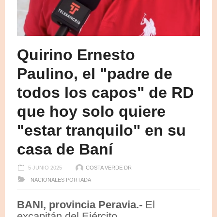
Quirino Ernesto
Paulino, el "padre de
todos los capos" de RD
que hoy solo quiere
"estar tranquilo" en su
casa de Baní
5 JUNIO 2025
COSTA VERDE DR
NACIONALES
PORTADA
BANI, provincia Peravia.-
El
excapitán del Ejército