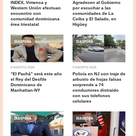
INDEX, Vimenca y
Agradecen al Gobierno
Western Unión efectuan
por escuchar a las
encuentro con
comunidades de La
comunidad dominicana
Ceiba y El Salado, en
érea triestatal
Higüey
DIASPORA
DIASPORA
6 AGOSTO 2026
5 AGOSTO 2026
“El Pachá” será este año
Policía en NJ con traje de
el Rey del Desfile
arbusto de hojas falsas
Dominicano de
sorprende a 74
Manhattan-NY
conductores distraido
con sus telefonos
celulares
DIASPORA
DIASPORA