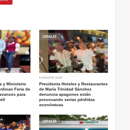
LOCALES
6 AGOSTO 2026
 y Ministerio
Presidenta Hoteles y Restaurantes
rdinan Feria de
de María Trinidad Sánchez
avances para
denuncia apagones están
til
provocando serias pérdidas
económicas
LOCALES