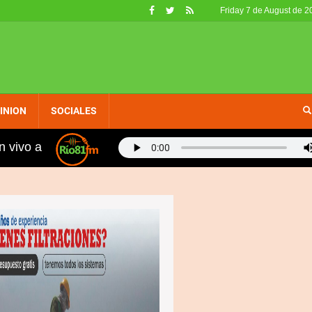
Friday 7 de August de 2
INION
SOCIALES
n vivo a
os, fueron retirados de circulación en EE. UU. por no ca