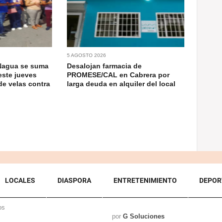
5 AGOSTO 2026
Nagua se suma
Desalojan farmacia de
este jueves
PROMESE/CAL en Cabrera por
de velas contra
larga deuda en alquiler del local
LOCALES
DIASPORA
ENTRETENIMIENTO
DEPOR
os
por
G Soluciones