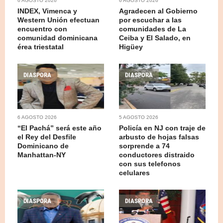
6 AGOSTO 2026
6 AGOSTO 2026
INDEX, Vimenca y
Agradecen al Gobierno
Western Unión efectuan
por escuchar a las
encuentro con
comunidades de La
comunidad dominicana
Ceiba y El Salado, en
érea triestatal
Higüey
DIASPORA
DIASPORA
6 AGOSTO 2026
5 AGOSTO 2026
“El Pachá” será este año
Policía en NJ con traje de
el Rey del Desfile
arbusto de hojas falsas
Dominicano de
sorprende a 74
Manhattan-NY
conductores distraido
con sus telefonos
celulares
DIASPORA
DIASPORA