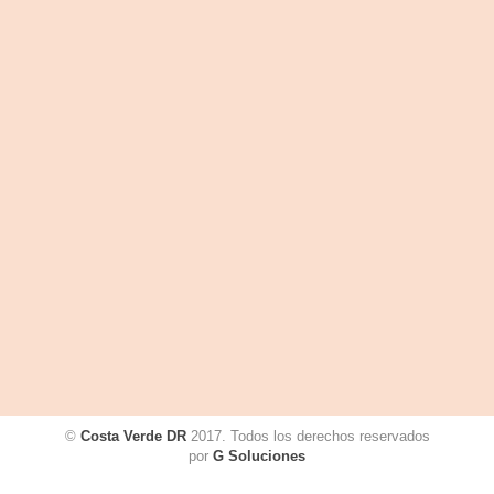
©
Costa Verde DR
2017. Todos los derechos reservados
por
G Soluciones