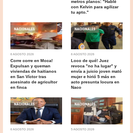
metros planos: "Hablé
con Kelvin para agilizar
tu apto."
NACIONALES
NACIONALES
6 AGOSTO 2026
6 AGOSTO 2026
Corre corre en Moca!
Loco de qué! Juez
Expulsan y queman
revoca "no ha lugar" y
viviendas de haitianos
envía a juicio joven mató
en San Víctor tras
mujer e hirió 5 más en
asesinato de agricultor
acto presunta locura en
en finca
Naco
NACIONALES
NACIONALES
6 AGOSTO 2026
5 AGOSTO 2026