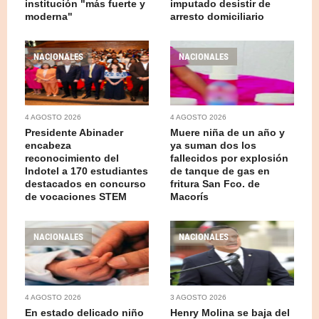
institución "más fuerte y
imputado desistir de
moderna"
arresto domiciliario
NACIONALES
NACIONALES
4 AGOSTO 2026
4 AGOSTO 2026
Presidente Abinader
Muere niña de un año y
encabeza
ya suman dos los
reconocimiento del
fallecidos por explosión
Indotel a 170 estudiantes
de tanque de gas en
destacados en concurso
fritura San Fco. de
de vocaciones STEM
Macorís
NACIONALES
NACIONALES
4 AGOSTO 2026
3 AGOSTO 2026
En estado delicado niño
Henry Molina se baja del