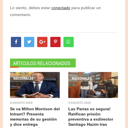
Lo siento, debes estar
conectado
para publicar un
comentario.
ARTICULOS RELACIONADOS
NACIONALES
NACIONALES
6 AGOSTO 2026
5 AGOSTO 2026
Se va Milton Morrison del
Las Parras es segura!
Intrant? Presenta
Ratifican prisión
memorias de su gestión
preventiva a exdirector
y dice entrega
Santiago Hazim tras