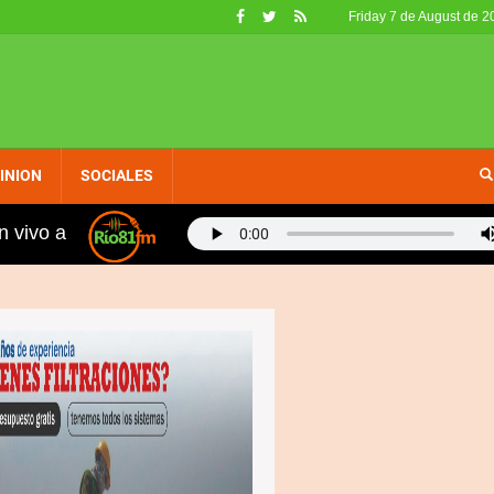
Friday 7 de August de 2
INION
SOCIALES
n vivo a
s, fueron retirados de circulación en EE. UU. por no cal