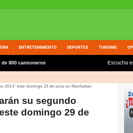
PORA
ENTRETENIMIENTO
DEPORTES
TURISMO
OP
Escucha e
00 camioneros extranjeros, entre ellos varios dominicano
rarán su segundo
 este domingo 29 de