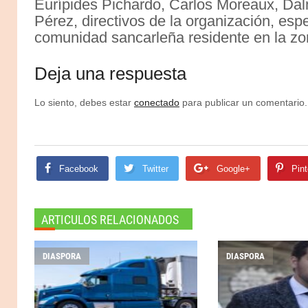
Eurípides Pichardo, Carlos Moreaux, Dal
Pérez, directivos de la organización, esp
comunidad sancarleña residente en la zona
Deja una respuesta
Lo siento, debes estar
conectado
para publicar un comentario.
Facebook
Twitter
Google+
Pint
ARTICULOS RELACIONADOS
DIASPORA
DIASPORA