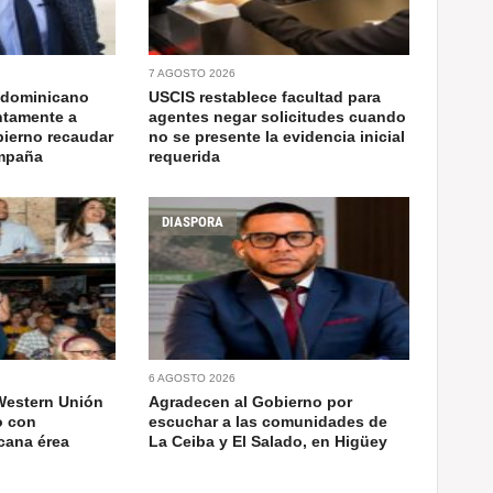
7 AGOSTO 2026
 dominicano
USCIS restablece facultad para
ntamente a
agentes negar solicitudes cuando
bierno recaudar
no se presente la evidencia inicial
ampaña
requerida
DIASPORA
6 AGOSTO 2026
Western Unión
Agradecen al Gobierno por
o con
escuchar a las comunidades de
cana érea
La Ceiba y El Salado, en Higüey