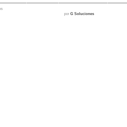
os
por
G Soluciones