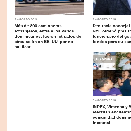
7 AGOSTO 2026
7 AGOSTO 2026
Más de 800 camioneros
Denuncia concejal
extranjeros, entre ellos varios
NYC ordenó presu
dominicanos, fueron retirados de
funcionario del go
circulación en EE. UU. por no
fondos para su c
calificar
DIASPORA
6 AGOSTO 2026
INDEX, Vimenca y 
efectuan encuentr
comunidad domini
triestatal