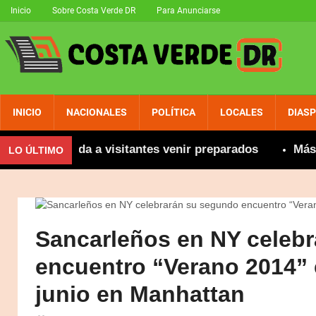
Inicio
Sobre Costa Verde DR
Para Anunciarse
INICIO
NACIONALES
POLÍTICA
LOCALES
DIAS
 recomienda a visitantes venir preparados
Más de 8
LO ÚLTIMO
Sancarleños en NY celeb
encuentro “Verano 2014”
junio en Manhattan