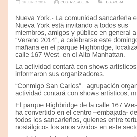
26 JUNIO 2014
COSTA VERDE DR
DIASPORA
Nueva York.- La comunidad sancarleña 
Nueva York está invitando a todos sus
miembros, amigos y público en general a
“Verano 2014”, a celebrarse este domingo 
mañana en el parque Highbridge, localiz
calle 167 West, en el Alto Manhattan.
La actividad contará con shows artístico
informaron sus organizadores.
“Conmigo San Carlos”, agrupación organi
actividad contará con shows artísticos, 
El parque Highbridge de la calle 167 Wes
ha convertido en el centro –embajada- d
todos los sancarleños, quienes entre tert
nostálgicos los años vividos en este sect