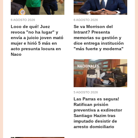
6 AGOSTO 2026
6 AGOSTO 2026
Loco de qué! Juez
Se va Morrison del
revoca "no ha lugar" y
Intrant? Presenta
envía a juicio joven mató
memorias su gestión y
mujer e hirió 5 más en
dice entrega institución
acto presunta locura en
"más fuerte y moderna"
Naco
NACIONALES
5 AGOSTO 2026
Las Parras es segura!
Ratifican prisión
preventiva a exdirector
Santiago Hazim tras
imputado desistir de
arresto domiciliario