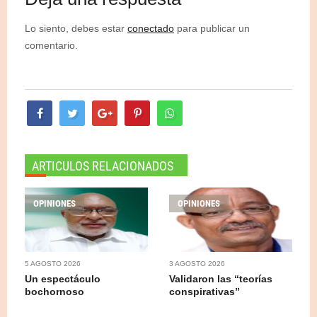
Lo siento, debes estar
conectado
para publicar un
comentario.
ARTICULOS RELACIONADOS
OPINIONES
OPINIONES
5 AGOSTO 2026
3 AGOSTO 2026
Un espectáculo
Validaron las “teorías
bochornoso
conspirativas”