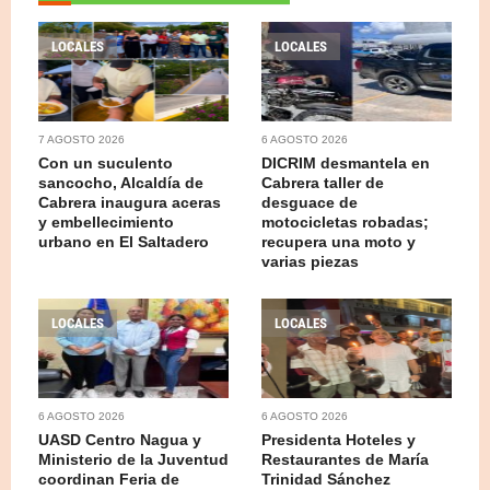
LOCALES
LOCALES
7 AGOSTO 2026
6 AGOSTO 2026
Con un suculento
DICRIM desmantela en
sancocho, Alcaldía de
Cabrera taller de
Cabrera inaugura aceras
desguace de
y embellecimiento
motocicletas robadas;
urbano en El Saltadero
recupera una moto y
varias piezas
LOCALES
LOCALES
6 AGOSTO 2026
6 AGOSTO 2026
UASD Centro Nagua y
Presidenta Hoteles y
Ministerio de la Juventud
Restaurantes de María
coordinan Feria de
Trinidad Sánchez