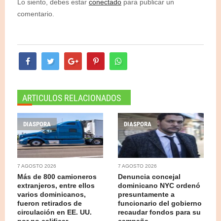
Lo siento, debes estar
conectado
para publicar un
comentario.
ARTICULOS RELACIONADOS
DIASPORA
DIASPORA
7 AGOSTO 2026
7 AGOSTO 2026
Más de 800 camioneros
Denuncia concejal
extranjeros, entre ellos
dominicano NYC ordenó
varios dominicanos,
presuntamente a
fueron retirados de
funcionario del gobierno
circulación en EE. UU.
recaudar fondos para su
por no calificar
campaña