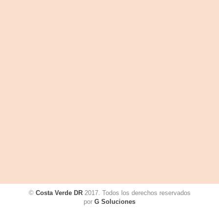
©
Costa Verde DR
2017. Todos los derechos reservados
por
G Soluciones