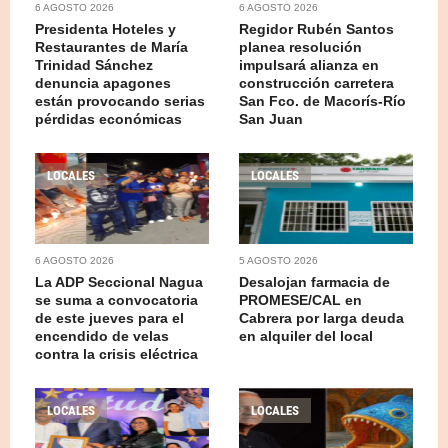
6 AGOSTO 2026
6 AGOSTO 2026
Presidenta Hoteles y
Regidor Rubén Santos
Restaurantes de María
planea resolución
Trinidad Sánchez
impulsará alianza en
denuncia apagones
construcción carretera
están provocando serias
San Fco. de Macorís-Río
pérdidas económicas
San Juan
LOCALES
LOCALES
6 AGOSTO 2026
5 AGOSTO 2026
La ADP Seccional Nagua
Desalojan farmacia de
se suma a convocatoria
PROMESE/CAL en
de este jueves para el
Cabrera por larga deuda
encendido de velas
en alquiler del local
contra la crisis eléctrica
LOCALES
LOCALES