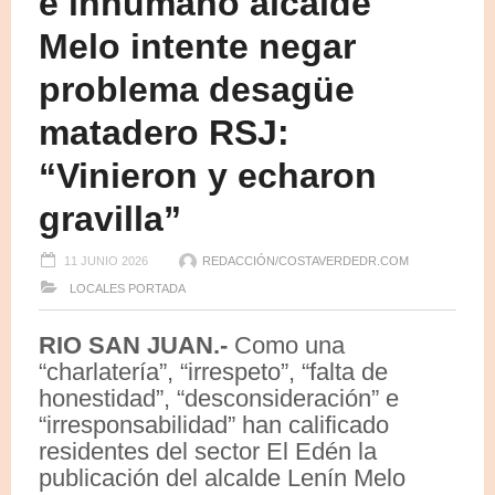
e inhumano alcalde
Melo intente negar
problema desagüe
matadero RSJ:
“Vinieron y echaron
gravilla”
11 JUNIO 2026
REDACCIÓN/COSTAVERDEDR.COM
LOCALES
PORTADA
RIO SAN JUAN.-
Como una
“charlatería”, “irrespeto”, “falta de
honestidad”, “desconsideración” e
“irresponsabilidad” han calificado
residentes del sector El Edén la
publicación del alcalde Lenín Melo