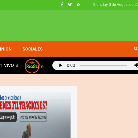
Thursday 6 de August de 2
INION
SOCIALES
n vivo a
Sánchez denuncia apagones están provocando serias pér