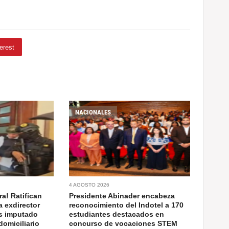
erest
NACIONALES
4 AGOSTO 2026
a! Ratifican
Presidente Abinader encabeza
a exdirector
reconocimiento del Indotel a 170
as imputado
estudiantes destacados en
domiciliario
concurso de vocaciones STEM