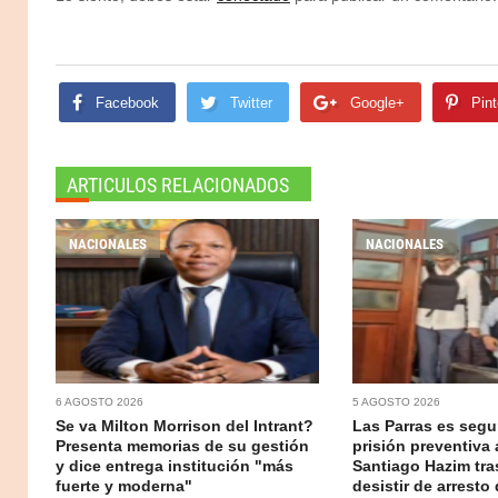
Facebook
Twitter
Google+
Pint
ARTICULOS RELACIONADOS
NACIONALES
NACIONALES
6 AGOSTO 2026
5 AGOSTO 2026
Se va Milton Morrison del Intrant?
Las Parras es segur
Presenta memorias de su gestión
prisión preventiva 
y dice entrega institución "más
Santiago Hazim tr
fuerte y moderna"
desistir de arresto 