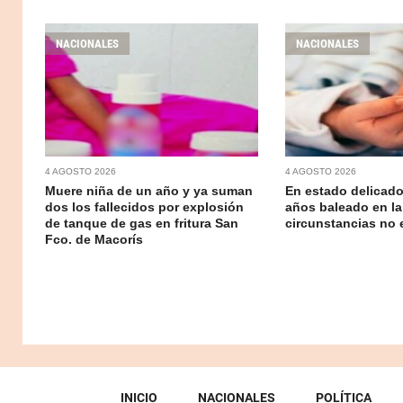
NACIONALES
NACIONALES
4 AGOSTO 2026
4 AGOSTO 2026
Muere niña de un año y ya suman
En estado delicado
dos los fallecidos por explosión
años baleado en la
de tanque de gas en fritura San
circunstancias no 
Fco. de Macorís
INICIO
NACIONALES
POLÍTICA