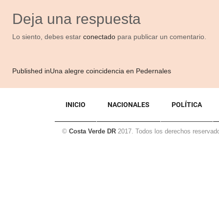
size
Deja una respuesta
Lo siento, debes estar
conectado
para publicar un comentario.
Navegación
Published in
Una alegre coincidencia en Pedernales
de
entradas
INICIO
NACIONALES
POLÍTICA
©
Costa Verde DR
2017. Todos los derechos reservad