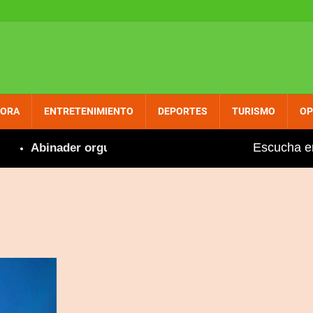
PORA
ENTRETENIMIENTO
DEPORTES
TURISMO
OP
Escucha e
Abinader orgulloso felicita a Marileidy por nuevo réc