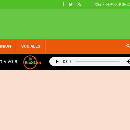
Friday 7 de August de 2
INION
SOCIALES
n vivo a
ord en 400 metros planos: "Hablé con Kelvin para agiliza