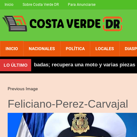
Inicio
Sobre Costa Verde DR
Para Anunciarse
INICIO
NACIONALES
POLÍTICA
LOCALES
DIAS
cicletas robadas; recupera una moto y varias piezas
LO ÚLTIMO
Previous Image
Feliciano-Perez-Carvajal