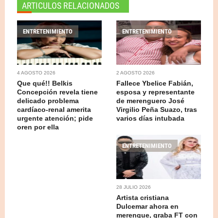
ARTICULOS RELACIONADOS
ENTRETENIMIENTO
ENTRETENIMIENTO
4 AGOSTO 2026
2 AGOSTO 2026
Que qué!! Belkis
Fallece Ybelice Fabián,
Concepción revela tiene
esposa y representante
delicado problema
de merenguero José
cardíaco-renal amerita
Virgilio Peña Suazo, tras
urgente atención; pide
varios días intubada
oren por ella
ENTRETENIMIENTO
28 JULIO 2026
Artista cristiana
Dulcemar ahora en
merengue, graba FT con