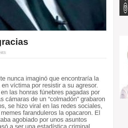
gracias
NES
te nunca imaginó que encontraría la
en víctima por resistir a su agresor.
e en las honras fúnebres pagadas por
 Las cámaras de un “colmadón” grabaron
, se hizo viral en las redes sociales,
s memes faranduleros la opacaron. El
taba agobiado por unos asuntos
só a ser una estadística criminal.