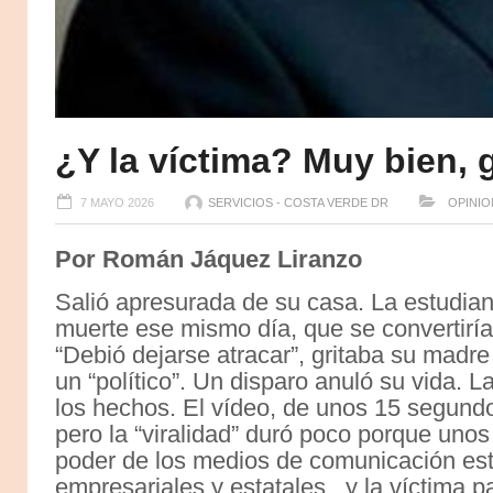
¿Y la víctima? Muy bien, 
7 MAYO 2026
SERVICIOS - COSTA VERDE DR
OPINIO
Por Román Jáquez Liranzo
Salió apresurada de su casa. La estudian
muerte ese mismo día, que se convertiría 
“Debió dejarse atracar”, gritaba su madr
un “político”. Un disparo anuló su vida.
los hechos. El vídeo, de unos 15 segundos
pero la “viralidad” duró poco porque uno
poder de los medios de comunicación es
empresariales y estatales, y la víctima pa