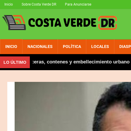
Inicio
Sobre Costa Verde DR
Para Anunciarse
INICIO
NACIONALES
POLÍTICA
LOCALES
DIAS
ura aceras, contenes y embellecimiento urbano en El Sa
LO ÚLTIMO