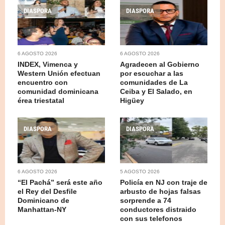
DIASPORA
DIASPORA
6 AGOSTO 2026
6 AGOSTO 2026
INDEX, Vimenca y
Agradecen al Gobierno
Western Unión efectuan
por escuchar a las
encuentro con
comunidades de La
comunidad dominicana
Ceiba y El Salado, en
érea triestatal
Higüey
DIASPORA
DIASPORA
6 AGOSTO 2026
5 AGOSTO 2026
“El Pachá” será este año
Policía en NJ con traje de
el Rey del Desfile
arbusto de hojas falsas
Dominicano de
sorprende a 74
Manhattan-NY
conductores distraido
con sus telefonos