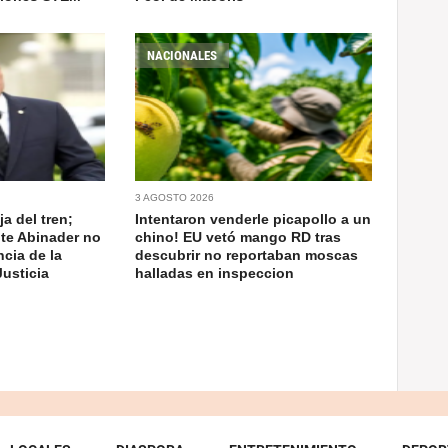
NACIONALES
3 AGOSTO 2026
a del tren;
Intentaron venderle picapollo a un
nte Abinader no
chino! EU vetó mango RD tras
cia de la
descubrir no reportaban moscas
usticia
halladas en inspeccion