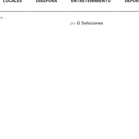
LOCALES
DIASPORA
ENTRETENIMIENTO
DEPOR
os
por
G Soluciones