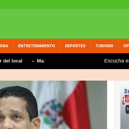
PORA
ENTRETENIMIENTO
DEPORTES
TURISMO
OP
Escucha e
ocal
Marileidy Paulino gana en 400 metros femenin