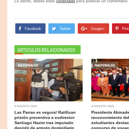
Lo siento, debes estar
conectado
para publicar un comentario.
Facebook
Twitter
Google+
Pint
ARTICULOS RELACIONADOS
NACIONALES
NACIONALES
5 AGOSTO 2026
4 AGOSTO 2026
Las Parras es segura! Ratifican
Presidente Abinad
prisión preventiva a exdirector
reconocimiento del
Santiago Hazim tras imputado
estudiantes desta
desistir de arresto domiciliario
concurso de voca