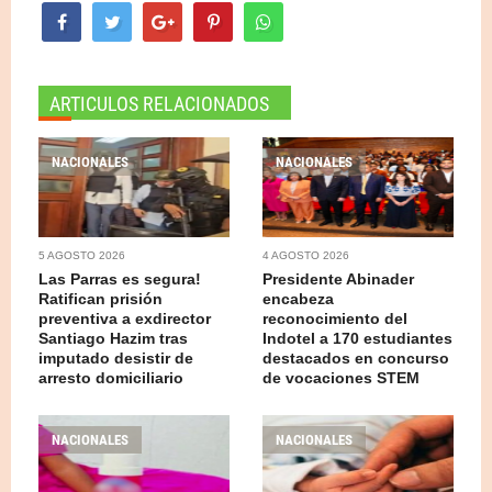
ARTICULOS RELACIONADOS
NACIONALES
NACIONALES
5 AGOSTO 2026
4 AGOSTO 2026
Las Parras es segura!
Presidente Abinader
Ratifican prisión
encabeza
preventiva a exdirector
reconocimiento del
Santiago Hazim tras
Indotel a 170 estudiantes
imputado desistir de
destacados en concurso
arresto domiciliario
de vocaciones STEM
NACIONALES
NACIONALES